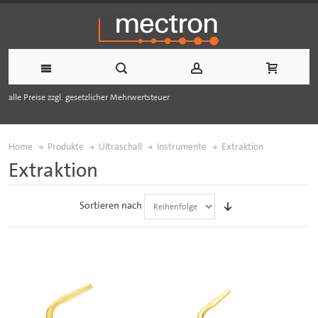
alle Preise zzgl. gesetzlicher Mehrwertsteuer
Home
Produkte
Ultraschall
Instrumente
Extraktion
Extraktion
Sortieren nach