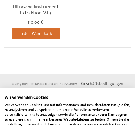
Ultraschallinstrument
Extraktion ME3
110,00 €
In den Warenkorb
Geschäftsbedingungen
© 2019 mectron Deutschland Vertriebs GmbH
Impressum
Datenschutz
DSGVO
Wir verwenden Cookies
* Vom Online-Rabatt ausgenommen sind Angebotsartikel und Artikel aus der
Wir verwenden Cookies, um auf Informationen und Besucherdaten zuzugreifen,
Fundgrube. Alle angegebenen Preise sind Netto-Preise und verstehen sich zzgl.
zu analysieren und zu speichern, um unsere Website zu verbessern,
der gesetzlich gültigen Mehrwertsteuer. Der Gesamtbetrag inklusive
personalisierte Inhalte anzuzeigen sowie die Performance unserer Kampagnen
zu evaluieren, um Ihnen ein besseres Website-Erlebnis zu bieten. Öffnen Sie die
Mehrwertsteuer wird bei Abschluß der Bestellung gesondert ausgewiesen.
Einstellungen für weitere Informationen zu den von uns verwendeten Cookies.
Unser Angebot richtet sich ausschließlich an Zahnärzte, Oralchirurgen, MKG-
Chirurgen, sonstige Freiberufler, Unternehmen und Gewerbetreibende in