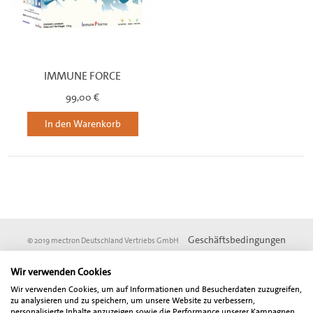
IMMUNE FORCE
99,00 €
In den Warenkorb
Geschäftsbedingungen
© 2019 mectron Deutschland Vertriebs GmbH
Impressum
Datenschutz
DSGVO
Wir verwenden Cookies
* Vom Online-Rabatt ausgenommen sind Angebotsartikel und Artikel aus der
Wir verwenden Cookies, um auf Informationen und Besucherdaten zuzugreifen,
Fundgrube. Alle angegebenen Preise sind Netto-Preise und verstehen sich zzgl.
zu analysieren und zu speichern, um unsere Website zu verbessern,
der gesetzlich gültigen Mehrwertsteuer. Der Gesamtbetrag inklusive
personalisierte Inhalte anzuzeigen sowie die Performance unserer Kampagnen