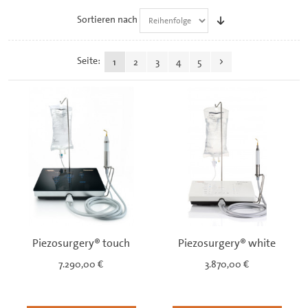
Sortieren nach
Seite:
1
2
3
4
5
Piezosurgery® touch
Piezosurgery® white
7.290,00 €
3.870,00 €