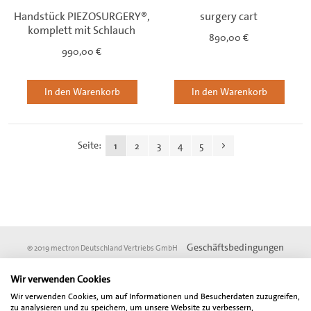
Handstück PIEZOSURGERY®,
surgery cart
komplett mit Schlauch
890,00 €
990,00 €
In den Warenkorb
In den Warenkorb
Seite:
1
2
3
4
5
Geschäftsbedingungen
© 2019 mectron Deutschland Vertriebs GmbH
Impressum
Datenschutz
DSGVO
Wir verwenden Cookies
* Vom Online-Rabatt ausgenommen sind Angebotsartikel und Artikel aus der
Wir verwenden Cookies, um auf Informationen und Besucherdaten zuzugreifen,
Fundgrube. Alle angegebenen Preise sind Netto-Preise und verstehen sich zzgl.
zu analysieren und zu speichern, um unsere Website zu verbessern,