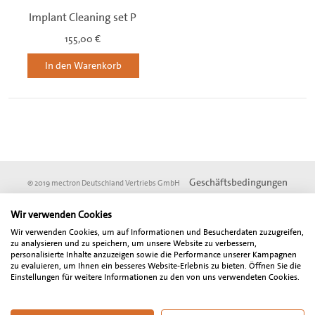
Implant Cleaning set P
155,00 €
In den Warenkorb
Geschäftsbedingungen
© 2019 mectron Deutschland Vertriebs GmbH
Impressum
Datenschutz
DSGVO
Wir verwenden Cookies
* Vom Online-Rabatt ausgenommen sind Angebotsartikel und Artikel aus der
Wir verwenden Cookies, um auf Informationen und Besucherdaten zuzugreifen,
Fundgrube. Alle angegebenen Preise sind Netto-Preise und verstehen sich zzgl.
zu analysieren und zu speichern, um unsere Website zu verbessern,
der gesetzlich gültigen Mehrwertsteuer. Der Gesamtbetrag inklusive
personalisierte Inhalte anzuzeigen sowie die Performance unserer Kampagnen
zu evaluieren, um Ihnen ein besseres Website-Erlebnis zu bieten. Öffnen Sie die
Mehrwertsteuer wird bei Abschluß der Bestellung gesondert ausgewiesen.
Einstellungen für weitere Informationen zu den von uns verwendeten Cookies.
Unser Angebot richtet sich ausschließlich an Zahnärzte, Oralchirurgen, MKG-
Chirurgen, sonstige Freiberufler, Unternehmen und Gewerbetreibende in
Deutschland und Österreich. Wir behalten uns Preisänderungen, technische