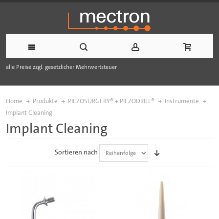
alle Preise zzgl. gesetzlicher Mehrwertsteuer
Home
Produkte
PIEZOSURGERY® + PIEZODRILL®
Instrumente
Implant Cleaning
Implant Cleaning
Sortieren nach