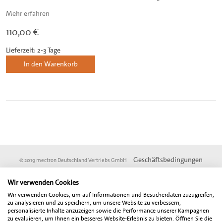
Mehr erfahren
110,00 €
Lieferzeit: 2-3 Tage
In den Warenkorb
Geschäftsbedingungen
© 2019 mectron Deutschland Vertriebs GmbH
Impressum
Datenschutz
DSGVO
Wir verwenden Cookies
* Vom Online-Rabatt ausgenommen sind Angebotsartikel und Artikel aus der
Wir verwenden Cookies, um auf Informationen und Besucherdaten zuzugreifen,
Fundgrube. Alle angegebenen Preise sind Netto-Preise und verstehen sich zzgl.
zu analysieren und zu speichern, um unsere Website zu verbessern,
der gesetzlich gültigen Mehrwertsteuer. Der Gesamtbetrag inklusive
personalisierte Inhalte anzuzeigen sowie die Performance unserer Kampagnen
zu evaluieren, um Ihnen ein besseres Website-Erlebnis zu bieten. Öffnen Sie die
Mehrwertsteuer wird bei Abschluß der Bestellung gesondert ausgewiesen.