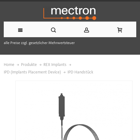
alle Preise zzgl. gesetzlicher Mehrwertsteuer
Home
Produkte
REX Implants
IPD (Implants Placement Device)
IPD Handstück