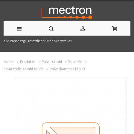
alle Preise zzgl. gesetzlicher Mehrwertsteuer
Home
Produkte
Pulverstrahl
Zubehör
Ersatzteile combi touch
Pulverkammer PERIO