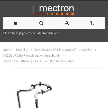
alle Preise zzgl. gesetzlicher Mehrwertsteuer
Home
Produkte
PIEZOSURGERY® + PIEZODRILL®
Zubehör
PIEZOSURGERY® touch und white Zubehör
Handstück-Halterung PIEZOSURGERY® touch + white