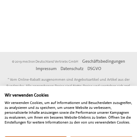
Geschäftsbedingungen
© 2019 mectron Deutschland Vertriebs GmbH
Impressum
Datenschutz
DSGVO
* Vom Online-Rabatt ausgenommen sind Angebotsartikel und Artikel aus der
Fundgrube. Alle angegebenen Preise sind Netto-Preise und verstehen sich zzgl.
der gesetzlich gültigen Mehrwertsteuer. Der Gesamtbetrag inklusive
Wir verwenden Cookies
Mehrwertsteuer wird bei Abschluß der Bestellung gesondert ausgewiesen.
Wir verwenden Cookies, um auf Informationen und Besucherdaten zuzugreifen,
Unser Angebot richtet sich ausschließlich an Zahnärzte, Oralchirurgen, MKG-
zu analysieren und zu speichern, um unsere Website zu verbessern,
Chirurgen, sonstige Freiberufler, Unternehmen und Gewerbetreibende in
personalisierte Inhalte anzuzeigen sowie die Performance unserer Kampagnen
zu evaluieren, um Ihnen ein besseres Website-Erlebnis zu bieten. Öffnen Sie die
Deutschland und Österreich. Wir behalten uns Preisänderungen, technische
Einstellungen für weitere Informationen zu den von uns verwendeten Cookies.
Änderungen, Änderungen des Ausstattungsumfangs sowie Irrtum vor.