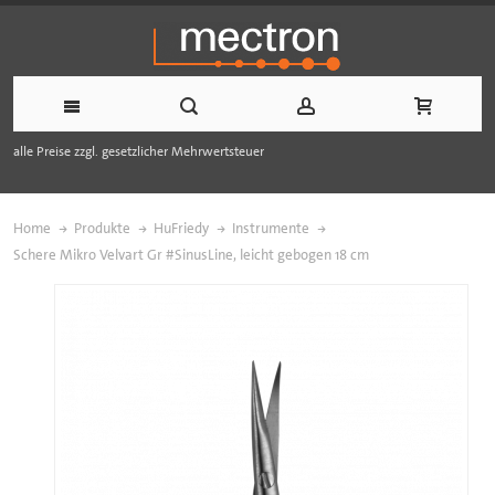
alle Preise zzgl. gesetzlicher Mehrwertsteuer
Home
Produkte
HuFriedy
Instrumente
Schere Mikro Velvart Gr #SinusLine, leicht gebogen 18 cm