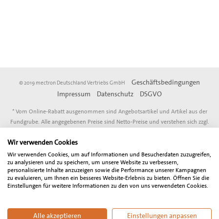
Geschäftsbedingungen
© 2019 mectron Deutschland Vertriebs GmbH
Impressum
Datenschutz
DSGVO
* Vom Online-Rabatt ausgenommen sind Angebotsartikel und Artikel aus der
Fundgrube. Alle angegebenen Preise sind Netto-Preise und verstehen sich zzgl.
der gesetzlich gültigen Mehrwertsteuer. Der Gesamtbetrag inklusive
Wir verwenden Cookies
Mehrwertsteuer wird bei Abschluß der Bestellung gesondert ausgewiesen.
Unser Angebot richtet sich ausschließlich an Zahnärzte, Oralchirurgen, MKG-
Wir verwenden Cookies, um auf Informationen und Besucherdaten zuzugreifen,
zu analysieren und zu speichern, um unsere Website zu verbessern,
Chirurgen, sonstige Freiberufler, Unternehmen und Gewerbetreibende in
personalisierte Inhalte anzuzeigen sowie die Performance unserer Kampagnen
Deutschland und Österreich. Wir behalten uns Preisänderungen, technische
zu evaluieren, um Ihnen ein besseres Website-Erlebnis zu bieten. Öffnen Sie die
Änderungen, Änderungen des Ausstattungsumfangs sowie Irrtum vor.
Einstellungen für weitere Informationen zu den von uns verwendeten Cookies.
Alle akzeptieren
Einstellungen anpassen