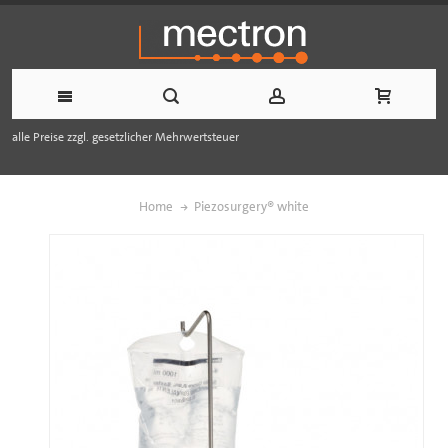
alle Preise zzgl. gesetzlicher Mehrwertsteuer
Home
Piezosurgery® white