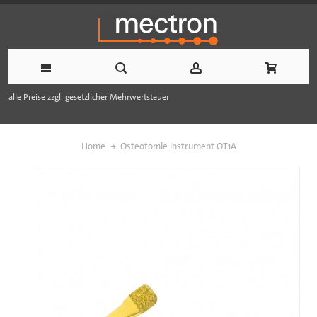
alle Preise zzgl. gesetzlicher Mehrwertsteuer
Home
Osteotomie Instrument OT1A