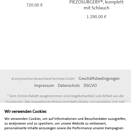
PIEZOSURGERY®, komplett
720,00 €
mit Schlauch
1.290,00 €
Geschäftsbedingungen
© 2019 mectron Deutschland Vertriebs GmbH
Impressum
Datenschutz
DSGVO
* Vom Online-Rabatt ausgenommen sind Angebotsartikel und Artikel aus der
Fundgrube. Alle angegebenen Preise sind Netto-Preise und verstehen sich zzgl.
der gesetzlich gültigen Mehrwertsteuer. Der Gesamtbetrag inklusive
Wir verwenden Cookies
Mehrwertsteuer wird bei Abschluß der Bestellung gesondert ausgewiesen.
Wir verwenden Cookies, um auf Informationen und Besucherdaten zuzugreifen,
Unser Angebot richtet sich ausschließlich an Zahnärzte, Oralchirurgen, MKG-
zu analysieren und zu speichern, um unsere Website zu verbessern,
Chirurgen, sonstige Freiberufler, Unternehmen und Gewerbetreibende in
personalisierte Inhalte anzuzeigen sowie die Performance unserer Kampagnen