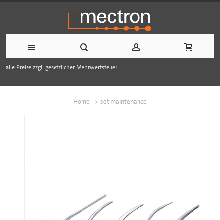
alle Preise zzgl. gesetzlicher Mehrwertsteuer
Home
set maintenance