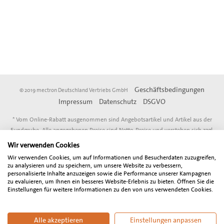
Geschäftsbedingungen
© 2019 mectron Deutschland Vertriebs GmbH
Impressum
Datenschutz
DSGVO
* Vom Online-Rabatt ausgenommen sind Angebotsartikel und Artikel aus der
Fundgrube. Alle angegebenen Preise sind Netto-Preise und verstehen sich zzgl.
der gesetzlich gültigen Mehrwertsteuer. Der Gesamtbetrag inklusive
Wir verwenden Cookies
Mehrwertsteuer wird bei Abschluß der Bestellung gesondert ausgewiesen.
Wir verwenden Cookies, um auf Informationen und Besucherdaten zuzugreifen,
Unser Angebot richtet sich ausschließlich an Zahnärzte, Oralchirurgen, MKG-
zu analysieren und zu speichern, um unsere Website zu verbessern,
Chirurgen, sonstige Freiberufler, Unternehmen und Gewerbetreibende in
personalisierte Inhalte anzuzeigen sowie die Performance unserer Kampagnen
zu evaluieren, um Ihnen ein besseres Website-Erlebnis zu bieten. Öffnen Sie die
Deutschland und Österreich. Wir behalten uns Preisänderungen, technische
Einstellungen für weitere Informationen zu den von uns verwendeten Cookies.
Änderungen, Änderungen des Ausstattungsumfangs sowie Irrtum vor.
Alle akzeptieren
Einstellungen anpassen