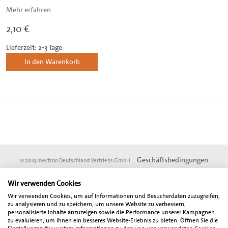
Mehr erfahren
2,10 €
Lieferzeit: 2-3 Tage
In den Warenkorb
Geschäftsbedingungen
© 2019 mectron Deutschland Vertriebs GmbH
Impressum
Datenschutz
DSGVO
Wir verwenden Cookies
* Vom Online-Rabatt ausgenommen sind Angebotsartikel und Artikel aus der
Wir verwenden Cookies, um auf Informationen und Besucherdaten zuzugreifen,
Fundgrube. Alle angegebenen Preise sind Netto-Preise und verstehen sich zzgl.
zu analysieren und zu speichern, um unsere Website zu verbessern,
der gesetzlich gültigen Mehrwertsteuer. Der Gesamtbetrag inklusive
personalisierte Inhalte anzuzeigen sowie die Performance unserer Kampagnen
zu evaluieren, um Ihnen ein besseres Website-Erlebnis zu bieten. Öffnen Sie die
Mehrwertsteuer wird bei Abschluß der Bestellung gesondert ausgewiesen.