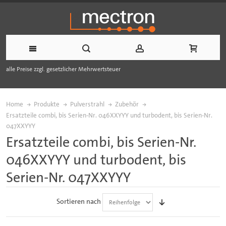
alle Preise zzgl. gesetzlicher Mehrwertsteuer
Home
Produkte
Pulverstrahl
Zubehör
Ersatzteile combi, bis Serien-Nr. 046XXYYY und turbodent, bis Serien-Nr.
047XXYYY
Ersatzteile combi, bis Serien-Nr.
046XXYYY und turbodent, bis
Serien-Nr. 047XXYYY
Sortieren nach